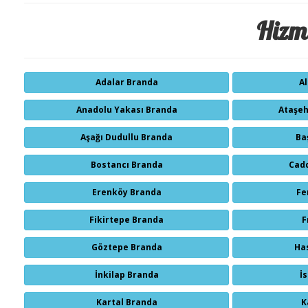
Hizme
Adalar Branda
A
Anadolu Yakası Branda
Ataşeh
Aşağı Dudullu Branda
Ba
Bostancı Branda
Cad
Erenköy Branda
Fe
Fikirtepe Branda
F
Göztepe Branda
Ha
İnkilap Branda
İ
Kartal Branda
K