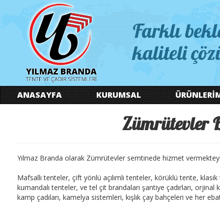
Farklı bekl
kaliteli çöz
ANASAYFA
KURUMSAL
ÜRÜNLERİ
Zümrütevler B
Yılmaz Branda olarak Zümrütevler semtinede hizmet vermekteyi
Mafsallı tenteler, çift yönlü açılımlı tenteler, körüklü tente, klasi
kumandalı tenteler, ve tel çit brandaları şantiye çadırları, orjina
kamp çadıları, kamelya sistemleri, kışlık çay bahçeleri ve her ebatt