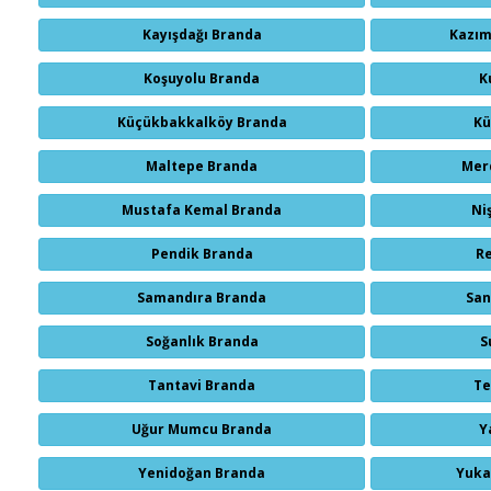
Kayışdağı Branda
Kazım
Koşuyolu Branda
K
Küçükbakkalköy Branda
Kü
Maltepe Branda
Mer
Mustafa Kemal Branda
Ni
Pendik Branda
R
Samandıra Branda
San
Soğanlık Branda
S
Tantavi Branda
Te
Uğur Mumcu Branda
Y
Yenidoğan Branda
Yuka