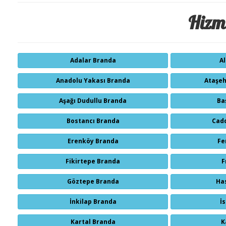
Hizme
Adalar Branda
A
Anadolu Yakası Branda
Ataşeh
Aşağı Dudullu Branda
Ba
Bostancı Branda
Cad
Erenköy Branda
Fe
Fikirtepe Branda
F
Göztepe Branda
Ha
İnkilap Branda
İ
Kartal Branda
K