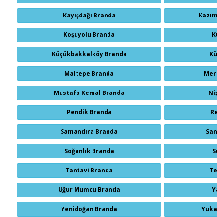
Kayışdağı Branda
Kazım
Koşuyolu Branda
K
Küçükbakkalköy Branda
Kü
Maltepe Branda
Mer
Mustafa Kemal Branda
Ni
Pendik Branda
R
Samandıra Branda
San
Soğanlık Branda
S
Tantavi Branda
Te
Uğur Mumcu Branda
Y
Yenidoğan Branda
Yuka