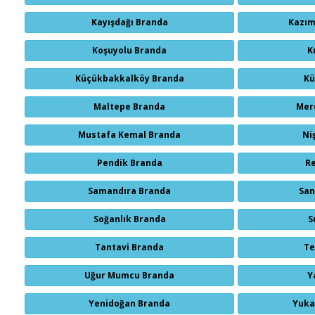
Kayışdağı Branda
Kazım
Koşuyolu Branda
K
Küçükbakkalköy Branda
Kü
Maltepe Branda
Mer
Mustafa Kemal Branda
Ni
Pendik Branda
R
Samandıra Branda
San
Soğanlık Branda
S
Tantavi Branda
Te
Uğur Mumcu Branda
Y
Yenidoğan Branda
Yuka