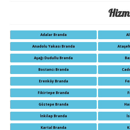
Hizme
Adalar Branda
A
Anadolu Yakası Branda
Ataşeh
Aşağı Dudullu Branda
Ba
Bostancı Branda
Cad
Erenköy Branda
Fe
Fikirtepe Branda
F
Göztepe Branda
Ha
İnkilap Branda
İ
Kartal Branda
K