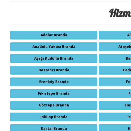
Hizme
Adalar Branda
A
Anadolu Yakası Branda
Ataşeh
Aşağı Dudullu Branda
Ba
Bostancı Branda
Cad
Erenköy Branda
Fe
Fikirtepe Branda
F
Göztepe Branda
Ha
İnkilap Branda
İ
Kartal Branda
K