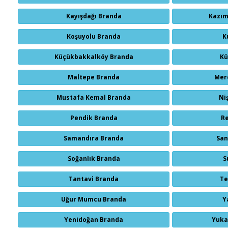
Kayışdağı Branda
Kazım
Koşuyolu Branda
K
Küçükbakkalköy Branda
Kü
Maltepe Branda
Mer
Mustafa Kemal Branda
Ni
Pendik Branda
R
Samandıra Branda
San
Soğanlık Branda
S
Tantavi Branda
Te
Uğur Mumcu Branda
Y
Yenidoğan Branda
Yuka