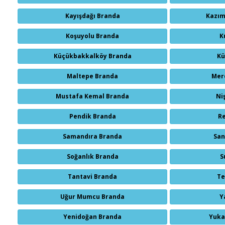
Kayışdağı Branda
Kazım
Koşuyolu Branda
K
Küçükbakkalköy Branda
Kü
Maltepe Branda
Mer
Mustafa Kemal Branda
Ni
Pendik Branda
R
Samandıra Branda
San
Soğanlık Branda
S
Tantavi Branda
Te
Uğur Mumcu Branda
Y
Yenidoğan Branda
Yuka