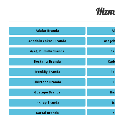
Hizme
Adalar Branda
A
Anadolu Yakası Branda
Ataşeh
Aşağı Dudullu Branda
Ba
Bostancı Branda
Cad
Erenköy Branda
Fe
Fikirtepe Branda
F
Göztepe Branda
Ha
İnkilap Branda
İ
Kartal Branda
K