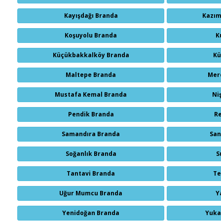
Kayışdağı Branda
Kazım
Koşuyolu Branda
K
Küçükbakkalköy Branda
Kü
Maltepe Branda
Mer
Mustafa Kemal Branda
Ni
Pendik Branda
R
Samandıra Branda
San
Soğanlık Branda
S
Tantavi Branda
Te
Uğur Mumcu Branda
Y
Yenidoğan Branda
Yuka