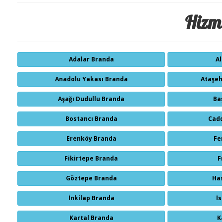
Hizme
Adalar Branda
A
Anadolu Yakası Branda
Ataşeh
Aşağı Dudullu Branda
Ba
Bostancı Branda
Cad
Erenköy Branda
Fe
Fikirtepe Branda
F
Göztepe Branda
Ha
İnkilap Branda
İ
Kartal Branda
K