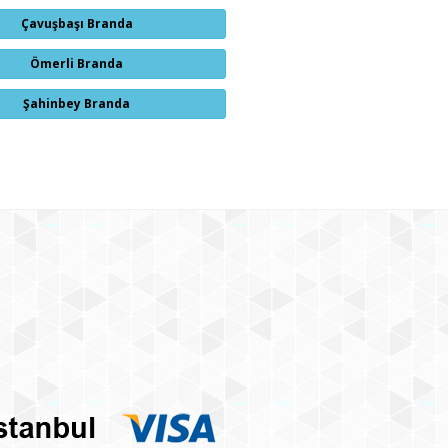
Çavuşbaşı Branda
Ömerli Branda
Şahinbey Branda