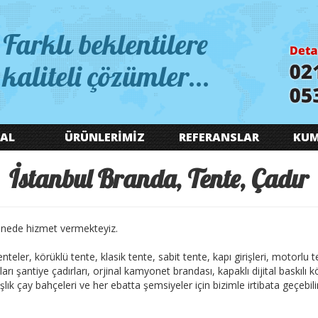
Farklı beklentilere
kaliteli çözümler...
AL
ÜRÜNLERİMİZ
REFERANSLAR
KUM
İstanbul Branda, Tente, Çadır
inede hizmet vermekteyiz.
 tenteler, körüklü tente, klasik tente, sabit tente, kapı girişleri, motorlu
arı şantiye çadırları, orjinal kamyonet brandası, kapaklı dijital baskılı
lık çay bahçeleri ve her ebatta şemsiyeler için bizimle irtibata geçebilir