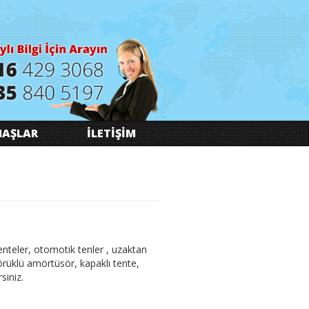
AŞLAR
İLETİŞİM
 tenteler, otomotik tenler , uzaktan
 körüklü amörtüsör, kapaklı tente,
siniz.