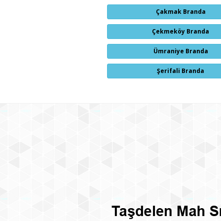
Çakmak Branda
Çekmeköy Branda
Ümraniye Branda
Şerifali Branda