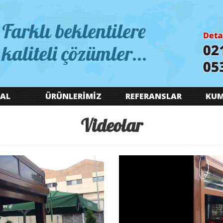
Farklı beklentilere
kaliteli çözümler...
AL
ÜRÜNLERİMİZ
REFERANSLAR
KUM
Videolar