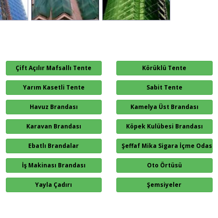
Çift Açılır Mafsallı Tente
Körüklü Tente
Yarım Kasetli Tente
Sabit Tente
Havuz Brandası
Kamelya Üst Brandası
Karavan Brandası
Köpek Kulübesi Brandası
Ebatlı Brandalar
Şeffaf Mika Sigara İçme Odası
İş Makinası Brandası
Oto Örtüsü
Yayla Çadırı
Şemsiyeler