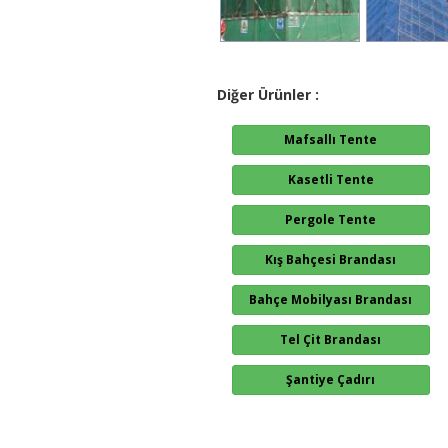
Diğer Ürünler :
Mafsallı Tente
Kasetli Tente
Pergole Tente
Kış Bahçesi Brandası
Bahçe Mobilyası Brandası
Tel Çit Brandası
Şantiye Çadırı