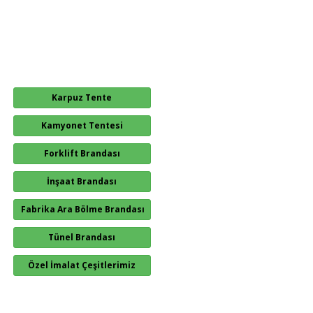
Karpuz Tente
Kamyonet Tentesi
Forklift Brandası
İnşaat Brandası
Fabrika Ara Bölme Brandası
Tünel Brandası
Özel İmalat Çeşitlerimiz