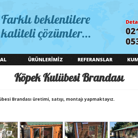
Farklı beklentilere
kaliteli çözümler...
AL
ÜRÜNLERİMİZ
REFERANSLAR
KUM
Köpek Kulübesi Brandası
besi Brandası üretimi, satışı, montajı yapmaktayız.