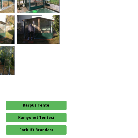
Karpuz Tente
Kamyonet Tentesi
Forklift Brandası