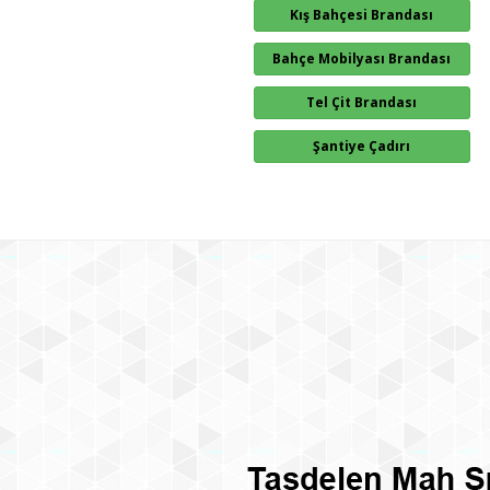
Kış Bahçesi Brandası
Bahçe Mobilyası Brandası
Tel Çit Brandası
Şantiye Çadırı