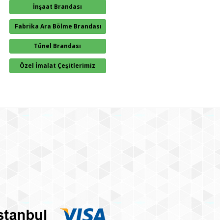
İnşaat Brandası
Fabrika Ara Bölme Brandası
Tünel Brandası
Özel İmalat Çeşitlerimiz