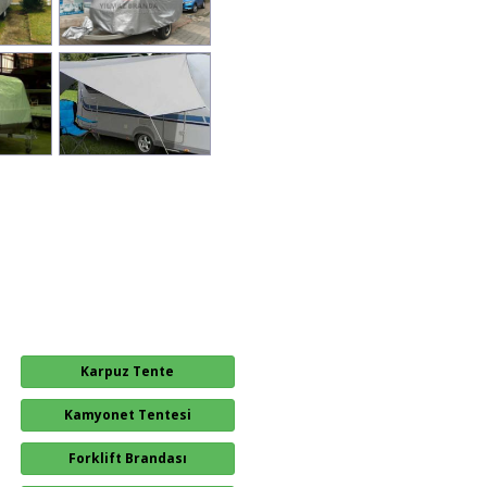
Karpuz Tente
Kamyonet Tentesi
Forklift Brandası