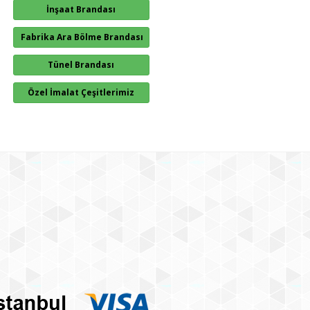
İnşaat Brandası
Fabrika Ara Bölme Brandası
Tünel Brandası
Özel İmalat Çeşitlerimiz