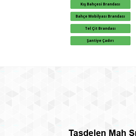
Kış Bahçesi Brandası
Bahçe Mobilyası Brandası
Tel Çit Brandası
Şantiye Çadırı