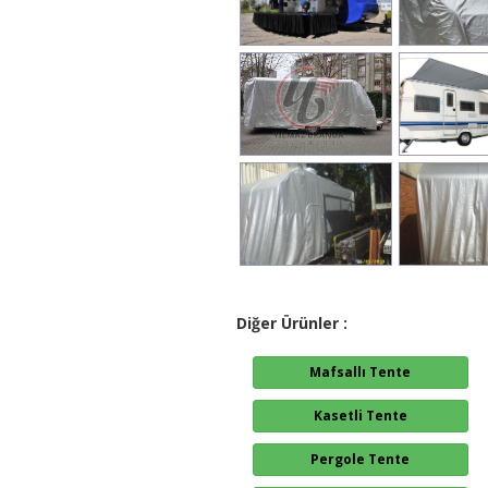
Diğer Ürünler :
Mafsallı Tente
Kasetli Tente
Pergole Tente